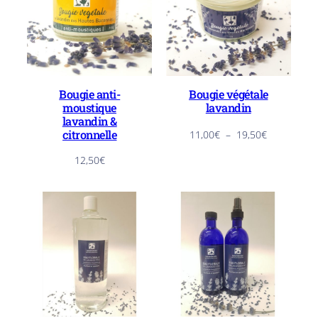
Bougie anti-
Bougie végétale
moustique
lavandin
lavandin &
Plage
citronnelle
11,00
€
–
19,50
€
de
12,50
€
prix :
11,00€
à
19,50€