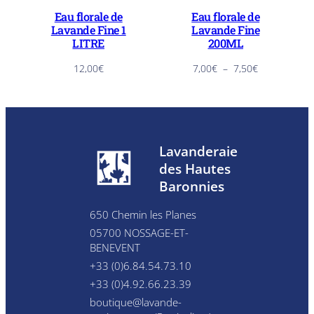
Eau florale de
Eau florale de
Lavande Fine 1
Lavande Fine
LITRE
200ML
Plage
12,00
€
7,00
€
–
7,50
€
de
prix :
7,00€
à
7,50€
Lavanderaie
des Hautes
Baronnies
650 Chemin les Planes
05700 NOSSAGE-ET-
BENEVENT
+33 (0)6.84.54.73.10
+33 (0)4.92.66.23.39
boutique@lavande-