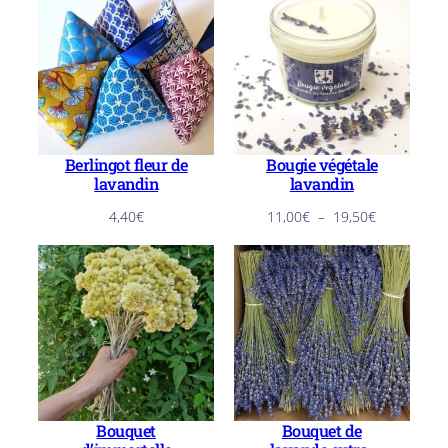
Berlingot fleur de
Bougie végétale
lavandin
lavandin
Plage
4,40
€
11,00
€
–
19,50
€
de
prix :
11,00€
à
19,50€
Bouquet
Bouquet de